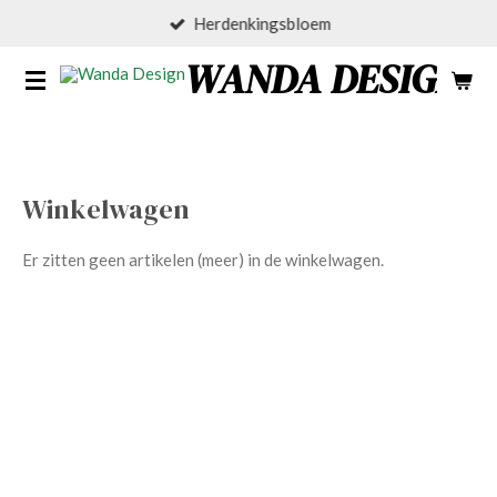
Herdenkingsbloem
Ga
direct
WANDA DESIGN
naar
de
hoofdinhoud
Winkelwagen
Er zitten geen artikelen (meer) in de winkelwagen.